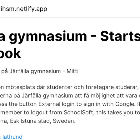
ihsm.netlify.app
la gymnasium - Start
ook
 på Järfälla gymnasium - Mitti
 en mötesplats där studenter och företagare studerar, 
rna på Järfälla gymnasium att få möjlighet att vara e
ss the button External login to sign in with Google. I
emember to logout from SchoolSoft, this takes you to
ena, Eskilstuna stad, Sweden.
 lathund