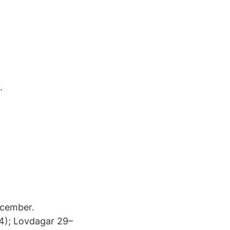
.
ecember.
4); Lovdagar 29–