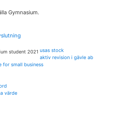
älla Gymnasium.
vslutning
usas stock
aktiv revision i gävle ab
e for small business
ord
a värde