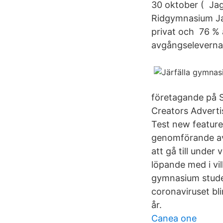
30 oktober ( Jag
Ridgymnasium Jag 
privat och 76 % 
avgångseleverna 
företagande på 
Creators Advert
Test new feature
genomförande av
att gå till under
löpande med i vi
gymnasium studen
coronaviruset bli
år.
Canea one