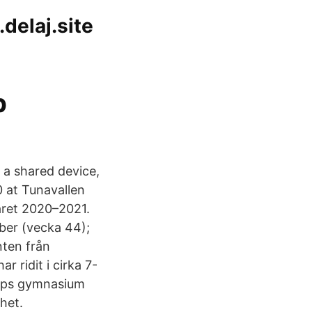
delaj.site
b
g a shared device,
0 at Tunavallen
året 2020–2021.
ber (vecka 44);
nten från
 ridit i cirka 7-
orps gymnasium
het.