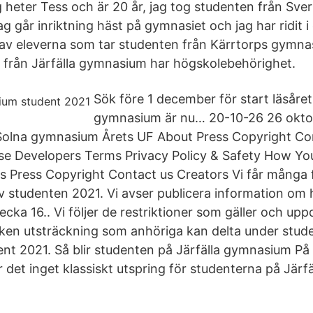
 heter Tess och är 20 år, jag tog studenten från Sver
går inriktning häst på gymnasiet och jag har ridit i 
av eleverna som tar studenten från Kärrtorps gymna
från Järfälla gymnasium har högskolebehörighet.
Sök före 1 december för start läsåret
gymnasium är nu… 20-10-26 26 okto
Solna gymnasium Årets UF About Press Copyright Co
ise Developers Terms Privacy Policy & Safety How Y
s Press Copyright Contact us Creators Vi får många
 studenten 2021. Vi avser publicera information om
 vecka 16.. Vi följer de restriktioner som gäller och u
lken utsträckning som anhöriga kan delta under stude
t 2021. Så blir studenten på Järfälla gymnasium På
r det inget klassiskt utspring för studenterna på Järf