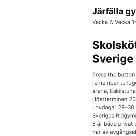
Järfälla g
Vecka 7. Vecka 1
Skolskö
Sverige 
Press the button 
remember to logo
arena, Eskilstun
Höstterminen 20
Lovdagar 29–30 o
Sveriges Ridgymna
8 år både privat
har av avgångsel