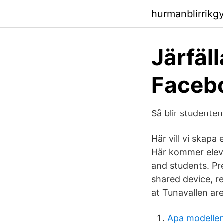
hurmanblirrikgy
Järfäl
Faceb
Så blir studenten
Här vill vi skapa
Här kommer eleve
and students. Pre
shared device, r
at Tunavallen ar
Apa modellen