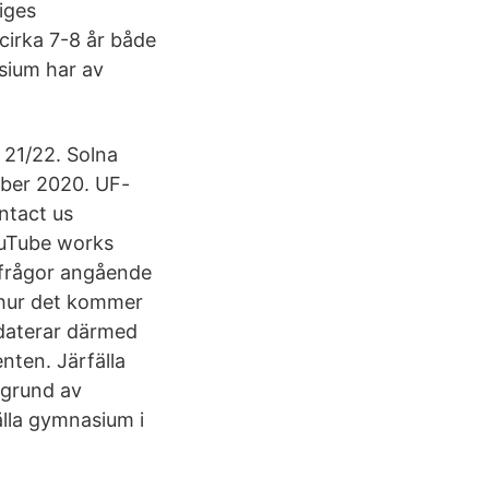
iges
cirka 7-8 år både
sium har av
 21/22. Solna
ber 2020. UF-
ntact us
ouTube works
 frågor angående
 hur det kommer
ppdaterar därmed
nten. Järfälla
 grund av
älla gymnasium i