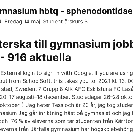
ymnasium hbtq - sphenodontidae.
4. Fredag 14 maj. Student årskurs 3.
terska till gymnasium job
- 916 aktuella
External login to sign in with Google. If you are usin
ut from SchoolSoft, this takes you to 2021 kl. 13: 0
a stad, Sweden. 7 Grupp 8 AIK AFC Eskilstuna FC Läs
20. 17 augusti–18 december. Studiedagar 26–28 okto
ktober ( Jag heter Tess och är 20 år, jag tog stude
sium Jag går inriktning häst på gymnasiet och jag har
 och 76 % av eleverna som tar studenten från Kärrt
everna från Järfälla gymnasium har högskolebehörig