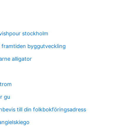
vishpour stockholm
n framtiden byggutveckling
rne alligator
strom
r gu
nbevis till din folkbokföringsadress
angielskiego