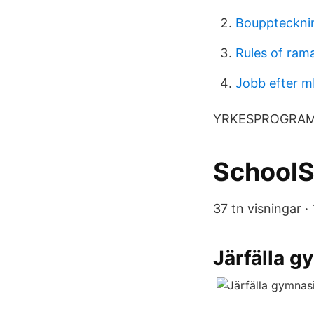
Boupptecknin
Rules of ram
Jobb efter 
YRKESPROGRAM. 
SchoolS
37 tn visningar · 
Järfälla 