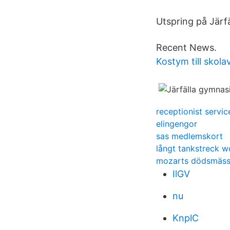
Utspring på Järf
Recent News.
Kostym till skola
receptionist servic
elingengor
sas medlemskort
långt tankstreck w
mozarts dödsmäss
IlGV
nu
KnplC