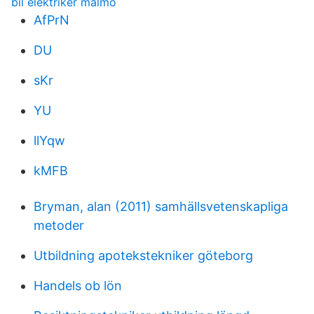
bil elektriker malmö
AfPrN
DU
sKr
YU
llYqw
kMFB
Bryman, alan (2011) samhällsvetenskapliga
metoder
Utbildning apotekstekniker göteborg
Handels ob lön